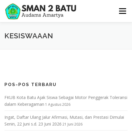
Lompat
ke
Menu
konten
BERANDA
PROFIL
SARPRAS
HUMAS
KESISWAAAN
KESISWAAAN
KURIKULUM
GALERI
POS-POS TERBARU
FKUB Kota Batu Ajak Siswa Sebagai Motor Penggerak Toleransi
dalam Keberagaman
1 Agustus 2026
Ingat, Daftar Ulang Jalur Afirmasi, Mutasi, dan Prestasi Dimulai
Senin, 22 Juni s.d. 23 Juni 2026
21 Juni 2026