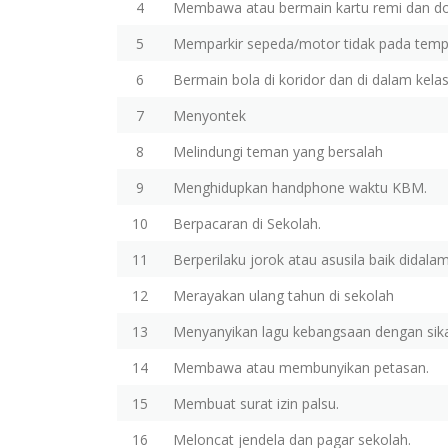
4
Membawa atau bermain kartu remi dan do
5
Memparkir sepeda/motor tidak pada temp
6
Bermain bola di koridor dan di dalam kelas
7
Menyontek
8
Melindungi teman yang bersalah
9
Menghidupkan handphone waktu KBM.
10
Berpacaran di Sekolah.
11
Berperilaku jorok atau asusila baik didal
12
Merayakan ulang tahun di sekolah
13
Menyanyikan lagu kebangsaan dengan sik
14
Membawa atau membunyikan petasan.
15
Membuat surat izin palsu.
16
Meloncat jendela dan pagar sekolah.