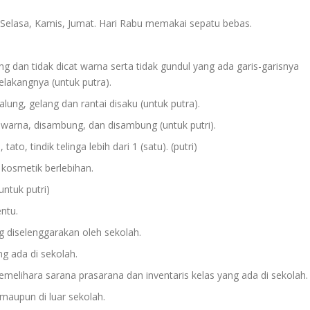
, Selasa, Kamis, Jumat. Hari Rabu memakai sepatu bebas.
g dan tidak dicat warna serta tidak gundul yang ada garis-garisnya
elakangnya (untuk putra).
alung, gelang dan rantai disaku (untuk putra).
at warna, disambung, dan disambung (untuk putri).
to, tindik telinga lebih dari 1 (satu). (putri)
 kosmetik berlebihan.
untuk putri)
ntu.
ng diselenggarakan oleh sekolah.
ng ada di sekolah.
elihara sarana prasarana dan inventaris kelas yang ada di sekolah.
maupun di luar sekolah.