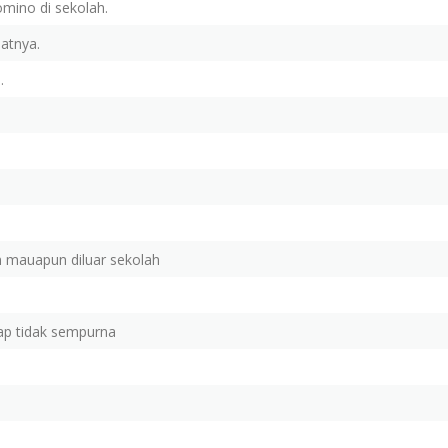
mino di sekolah.
atnya.
.
am mauapun diluar sekolah
ap tidak sempurna