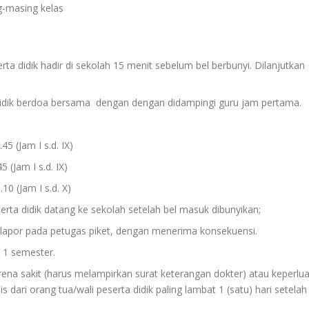
g-masing kelas
ta didik hadir di sekolah 15 menit sebelum bel berbunyi. Dilanjutkan
idik berdoa bersama dengan dengan didampingi guru jam pertama.
am I s.d. IX)
 (Jam I s.d. IX)
Jam I s.d. X)
serta didik datang ke sekolah setelah bel masuk dibunyikan;
b lapor pada petugas piket, dengan menerima konsekuensi.
 1 semester.
rena sakit (harus melampirkan surat keterangan dokter) atau keperlu
s dari orang tua/wali peserta didik paling lambat 1 (satu) hari setelah