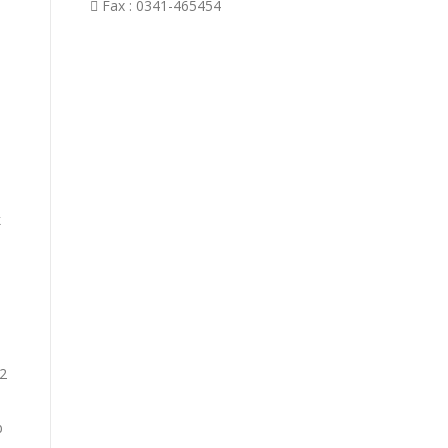
Fax : 0341-465454
k
02
b