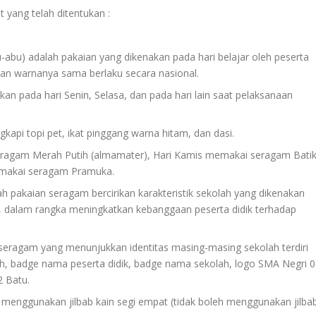
 yang telah ditentukan :
-abu) adalah pakaian yang dikenakan pada hari belajar oleh peserta
, dan warnanya sama berlaku secara nasional.
an pada hari Senin, Selasa, dan pada hari lain saat pelaksanaan
kapi topi pet, ikat pinggang warna hitam, dan dasi.
seragam Merah Putih (almamater), Hari Kamis memakai seragam Bati
makai seragam Pramuka.
h pakaian seragam bercirikan karakteristik sekolah yang dikenakan
tu, dalam rangka meningkatkan kebanggaan peserta didik terhadap
 seragam yang menunjukkan identitas masing-masing sekolah terdiri
tih, badge nama peserta didik, badge nama sekolah, logo SMA Negri 
 Batu.
ib menggunakan jilbab kain segi empat (tidak boleh menggunakan jilba