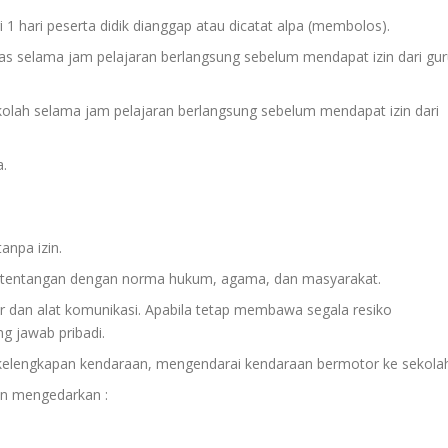
ari 1 hari peserta didik dianggap atau dicatat alpa (membolos).
las selama jam pelajaran berlangsung sebelum mendapat izin dari gu
ekolah selama jam pelajaran berlangsung sebelum mendapat izin dari
a.
anpa izin.
ertentangan dengan norma hukum, agama, dan masyarakat.
 dan alat komunikasi. Apabila tetap membawa segala resiko
g jawab pribadi.
n kelengkapan kendaraan, mengendarai kendaraan bermotor ke sekola
n mengedarkan :