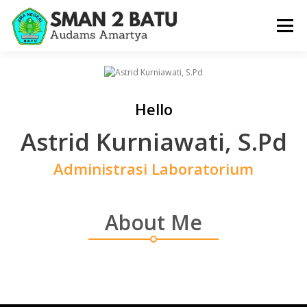
Lompat
ke
Menu
konten
BERANDA
PROFIL
SARPRAS
HUMAS
Hello
KESISWAAAN
KURIKULUM
GALERI
Astrid Kurniawati, S.Pd
Administrasi Laboratorium
About Me