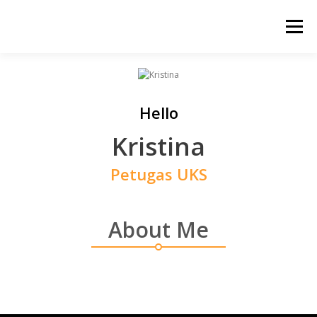
Lompat
ke
Menu
konten
BERANDA
PROFIL
SARPRAS
HUMAS
Hello
KESISWAAAN
KURIKULUM
GALERI
Kristina
Petugas UKS
About Me