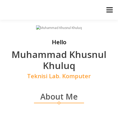
Lompat
ke
Menu
konten
BERANDA
PROFIL
SARPRAS
HUMAS
Hello
KESISWAAAN
KURIKULUM
GALERI
Muhammad Khusnul
Khuluq
Teknisi Lab. Komputer
About Me