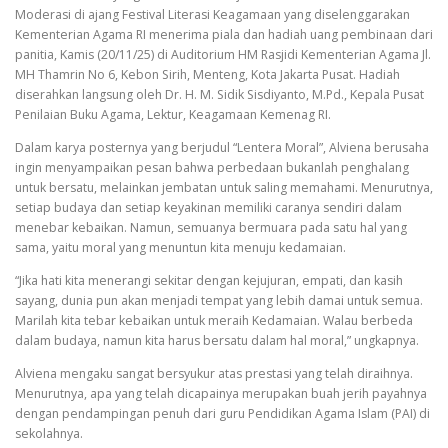
Moderasi di ajang Festival Literasi Keagamaan yang diselenggarakan
Kementerian Agama RI menerima piala dan hadiah uang pembinaan dari
panitia, Kamis (20/11/25) di Auditorium HM Rasjidi Kementerian Agama Jl.
MH Thamrin No 6, Kebon Sirih, Menteng, Kota Jakarta Pusat. Hadiah
diserahkan langsung oleh Dr. H. M. Sidik Sisdiyanto, M.Pd., Kepala Pusat
Penilaian Buku Agama, Lektur, Keagamaan Kemenag RI.
Dalam karya posternya yang berjudul “Lentera Moral”, Alviena berusaha
ingin menyampaikan pesan bahwa perbedaan bukanlah penghalang
untuk bersatu, melainkan jembatan untuk saling memahami. Menurutnya,
setiap budaya dan setiap keyakinan memiliki caranya sendiri dalam
menebar kebaikan. Namun, semuanya bermuara pada satu hal yang
sama, yaitu moral yang menuntun kita menuju kedamaian.
“Jika hati kita menerangi sekitar dengan kejujuran, empati, dan kasih
sayang, dunia pun akan menjadi tempat yang lebih damai untuk semua.
Marilah kita tebar kebaikan untuk meraih Kedamaian. Walau berbeda
dalam budaya, namun kita harus bersatu dalam hal moral,” ungkapnya.
Alviena mengaku sangat bersyukur atas prestasi yang telah diraihnya.
Menurutnya, apa yang telah dicapainya merupakan buah jerih payahnya
dengan pendampingan penuh dari guru Pendidikan Agama Islam (PAI) di
sekolahnya.