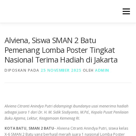
Lompat
ke
Menu
konten
BERANDA
PROFIL
SARPRAS
HUMAS
Alviena, Siswa SMAN 2 Batu
Pemenang Lomba Poster Tingkat
Nasional Terima Hadiah di Jakarta
KESISWAAAN
KURIKULUM
GALERI
DIPOSKAN PADA
25 NOVEMBER 2025
OLEH
ADMIN
Alviena Citranti Anindya Putri didampingi ibundanya usai menerima hadiah
sebagai juara 1 dari Dr. H. M. Sidik Sisdiyanto, M.Pd., Kepala Pusat Penilaian
Buku Agama, Lektur, Keagamaan Kemenag RI.
KOTA BATU, SMAN 2 BATU
– Alviena Citranti Anindya Putri, siswa kelas
X-6 SMAN 2 Batu yang berhasil meraih juara 1 nasional Lomba Poster