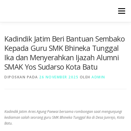
Lompat
ke
Menu
konten
BERANDA
PROFIL
SARPRAS
HUMAS
Kadindik Jatim Beri Bantuan Sembako
Kepada Guru SMK Bhineka Tunggal
Ika dan Menyerahkan Ijazah Alumni
KESISWAAAN
KURIKULUM
GALERI
SMAK Yos Sudarso Kota Batu
DIPOSKAN PADA
26 NOVEMBER 2025
OLEH
ADMIN
Kadindik Jatim Aries Agung Paewai bersama rombongan saat mengunjungi
kediaman salah seorang guru SMK Bhineka Tunggal Ika di Desa Junrejo, Kota
Batu.