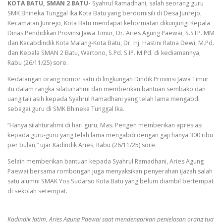
KOTA BATU, SMAN 2 BATU-
Syahrul Ramadhani, salah seorang guru
SMK Bhineka Tunggal Ika Kota Batu yang berdomisili di Desa Junrejo,
Kecamatan Junrejo, Kota Batu mendapat kehormatan dikunjungi Kepala
Dinas Pendidikan Provinsi Jawa Timur, Dr. Aries Agung Paewai, S.STP. MM
dan Kacabdindik Kota Malang-Kota Batu, Dr. Hj. Hastini Ratna Dewi, M.Pd.
dan Kepala SMAN 2 Batu, Wartono, S.Pd. S.IP. M.Pd. di kediamannya,
Rabu (26/11/25) sore.
Kedatangan orang nomor satu di lingkungan Dindik Provinsi Jawa Timur
itu dalam rangka silaturrahmi dan memberikan bantuan sembako dan
uang tali asih kepada Syahrul Ramadhani yang telah lama mengabdi
sebagai guru di SMK Bhineka Tunggal Ika.
“Hanya silahturahmi di hari guru, Mas. Pengen memberikan apresiasi
kepada guru-guru yang telah lama mengabdi dengan gaji hanya 300 ribu
per bulan,” ujar Kadindik Aries, Rabu (26/11/25) sore.
Selain memberikan bantuan kepada Syahrul Ramadhani, Aries Agung
Paewai bersama rombongan juga menyaksikan penyerahan ijazah salah
satu alumni SMAK Yos Sudarso Kota Batu yang belum diambil bertempat
di sekolah setempat.
Kadindik Jatim, Aries Agung Paewai saat mendengarkan penjelasan orang tua