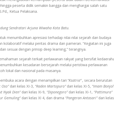
ingga peserta didik semakin bangga dan menghargai salah satu
S.Pd., Ketua Pelaksana.
edung Sendratari Arjuna Wiwaha Kota Batu.
ntuk menumbuhkan apresiasi terhadap nilai-nilai sejarah dan budaya
 dan kolaboratif melalui pentas drama dan pameran. “Kegiatan ini juga
n sesuai dengan prinsip deep learning,” terangnya.
emahaman sejarah terkait perlawanan rakyat yang bersifat kedaerah
k menumbuhkan kesadaran bersejarah melalui peristiwa perlawanan
okoh lokal dan nasional pada masanya.
 pembuka acara dengan menampilkan tari ‘
’Ksatria’’
, secara berurutan
k Oso”
dari kelas XI-3,
“Raden Martopuro”
dari kelas XI-5,
“Imam Bonjol
ut Nyak Dien”
dari kelas XI-9,
“Diponegoro”
dari kelas XI-1,
“Pattimura”
ur Gemuling”
dari kelas XI 4, dan drama
“Pangeran Antasari”
dari kelas