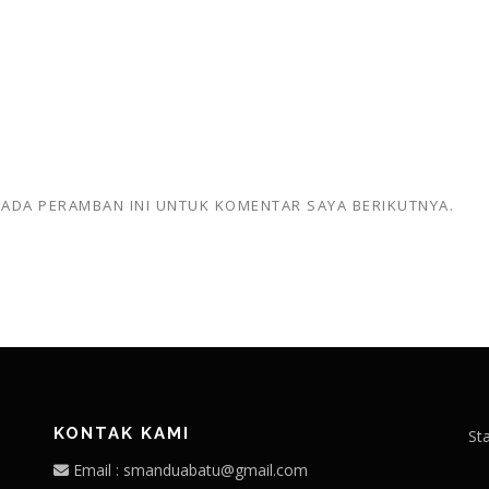
 PADA PERAMBAN INI UNTUK KOMENTAR SAYA BERIKUTNYA.
KONTAK KAMI
St
Email : smanduabatu@gmail.com