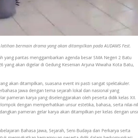
 latihan bermain drama yang akan ditampilkan pada AUDAMS Fest.
ulah yang pantas menggambarkan agenda besar SMA Negeri 2 Batu
6 yang akan digelar di Gedung Kesenian Arjuna Wiwaha Kota Batu,
ng akan ditampilkan, suasana event ini pasti sangat spektakuler.
erbahasa Jawa dengan tema sejarah lokal dan nasional yang
elar pameran karya yang diselenggarakan oleh peserta didik kelas XII.
ompok dengan memperhatikan unsur estetika, bahasa, serta nilai-nil
edangkan pameran gelar karya akan ditampilkan per kelas dengan uns
embelajaran Bahasa Jawa, Sejarah, Seni-Budaya dan Perkarya serta
u untuk meningkatkan kemampuan peserta didik dalam berkomunikasi