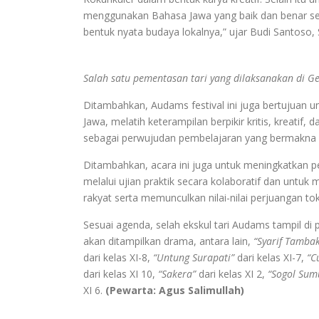
menggunakan Bahasa Jawa yang baik dan benar seh
bentuk nyata budaya lokalnya,” ujar Budi Santoso, 
Salah satu pementasan tari yang dilaksanakan di G
Ditambahkan, Audams festival ini juga bertujuan u
Jawa, melatih keterampilan berpikir kritis, kreatif,
sebagai perwujudan pembelajaran yang bermakna da
Ditambahkan, acara ini juga untuk meningkatkan p
melalui ujian praktik secara kolaboratif dan untu
rakyat serta memunculkan nilai-nilai perjuangan t
Sesuai agenda, selah ekskul tari Audams tampil di
akan ditampilkan drama, antara lain,
“Syarif Tamba
dari kelas XI-8,
“Untung Surapati”
dari kelas XI-7,
“C
dari kelas XI 10,
“Sakera”
dari kelas XI 2,
“Sogol Sum
XI 6.
(Pewarta: Agus Salimullah)