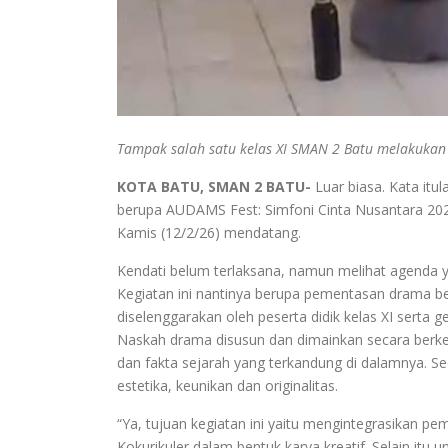
Tampak salah satu kelas XI SMAN 2 Batu melakukan
KOTA BATU, SMAN 2 BATU-
Luar biasa. Kata it
berupa AUDAMS Fest: Simfoni Cinta Nusantara 202
Kamis (12/2/26) mendatang.
Kendati belum terlaksana, namun melihat agenda ya
Kegiatan ini nantinya berupa pementasan drama b
diselenggarakan oleh peserta didik kelas XI serta g
Naskah drama disusun dan dimainkan secara berkel
dan fakta sejarah yang terkandung di dalamnya. S
estetika, keunikan dan originalitas.
“Ya, tujuan kegiatan ini yaitu mengintegrasikan p
Kokurikuler dalam bentuk karya kreatif. Selain it