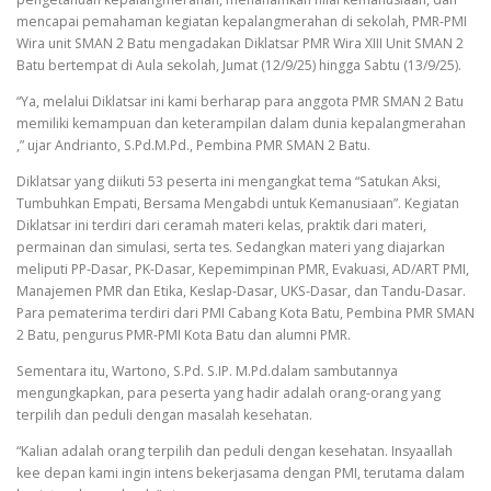
mencapai pemahaman kegiatan kepalangmerahan di sekolah, PMR-PMI
Wira unit SMAN 2 Batu mengadakan Diklatsar PMR Wira XIII Unit SMAN 2
Batu bertempat di Aula sekolah, Jumat (12/9/25) hingga Sabtu (13/9/25).
“Ya, melalui Diklatsar ini kami berharap para anggota PMR SMAN 2 Batu
memiliki kemampuan dan keterampilan dalam dunia kepalangmerahan
,” ujar Andrianto, S.Pd.M.Pd., Pembina PMR SMAN 2 Batu.
Diklatsar yang diikuti 53 peserta ini mengangkat tema “Satukan Aksi,
Tumbuhkan Empati, Bersama Mengabdi untuk Kemanusiaan”. Kegiatan
Diklatsar ini terdiri dari ceramah materi kelas, praktik dari materi,
permainan dan simulasi, serta tes. Sedangkan materi yang diajarkan
meliputi PP-Dasar, PK-Dasar, Kepemimpinan PMR, Evakuasi, AD/ART PMI,
Manajemen PMR dan Etika, Keslap-Dasar, UKS-Dasar, dan Tandu-Dasar.
Para pematerima terdiri dari PMI Cabang Kota Batu, Pembina PMR SMAN
2 Batu, pengurus PMR-PMI Kota Batu dan alumni PMR.
Sementara itu, Wartono, S.Pd. S.IP. M.Pd.dalam sambutannya
mengungkapkan, para peserta yang hadir adalah orang-orang yang
terpilih dan peduli dengan masalah kesehatan.
“Kalian adalah orang terpilih dan peduli dengan kesehatan. Insyaallah
kee depan kami ingin intens bekerjasama dengan PMI, terutama dalam