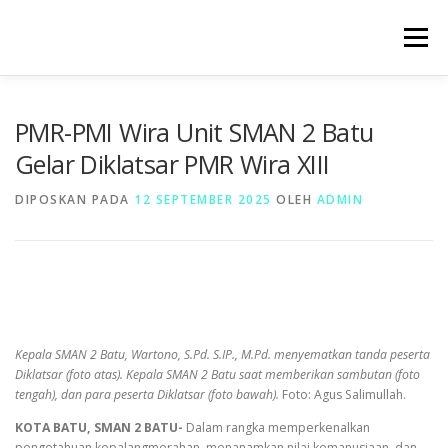
Lompat
ke
Menu
konten
BERANDA
PROFIL
SARPRAS
HUMAS
PMR-PMI Wira Unit SMAN 2 Batu
Gelar Diklatsar PMR Wira XIII
KESISWAAAN
KURIKULUM
GALERI
DIPOSKAN PADA
12 SEPTEMBER 2025
OLEH
ADMIN
Kepala SMAN 2 Batu, Wartono, S.Pd. S.IP., M.Pd. menyematkan tanda peserta
Diklatsar (foto atas). Kepala SMAN 2 Batu saat memberikan sambutan (foto
tengah), dan para peserta Diklatsar (foto bawah).
Foto: Agus Salimullah.
KOTA BATU, SMAN 2 BATU-
Dalam rangka memperkenalkan
pengetahuan kepalangmerahan, menanamkan nilai kemanusiaan, dan