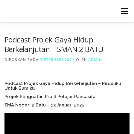
Lompat
ke
Menu
konten
BERANDA
PROFIL
SARPRAS
HUMAS
Podcast Projek Gaya Hidup
Berkelanjutan – SMAN 2 BATU
KESISWAAAN
KURIKULUM
GALERI
DIPOSKAN PADA
3 FEBRUARI 2022
OLEH
ADMIN
Podcast Projek Gaya Hidup Berkelanjutan – Peduliku
Untuk Bumiku
Projek Penguatan Profil Pelajar Pancasila
SMA Negeri 2 Batu – 13 Januari 2022