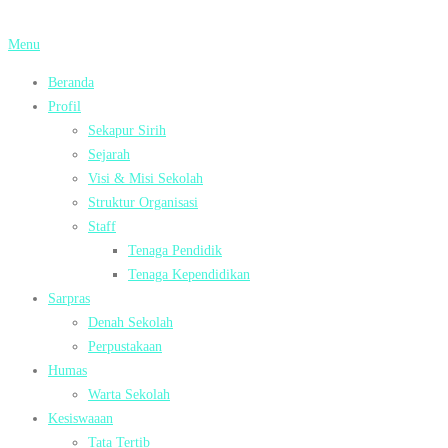
Lompat
ke
Menu
konten
Beranda
Profil
Sekapur Sirih
Sejarah
Visi & Misi Sekolah
Struktur Organisasi
Staff
Tenaga Pendidik
Tenaga Kependidikan
Sarpras
Denah Sekolah
Perpustakaan
Humas
Warta Sekolah
Kesiswaaan
Tata Tertib