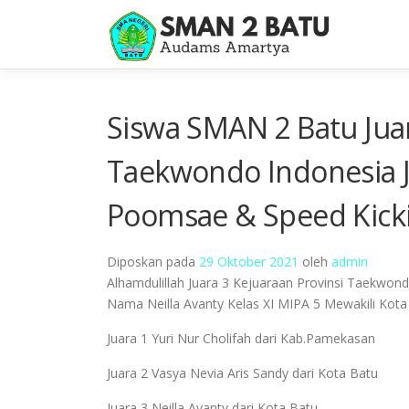
Lompat
ke
konten
Siswa SMAN 2 Batu Juar
Taekwondo Indonesia J
Poomsae & Speed Kick
Diposkan pada
29 Oktober 2021
oleh
admin
Alhamdulillah Juara 3 Kejuaraan Provinsi Taekwon
Nama Neilla Avanty Kelas XI MIPA 5 Mewakili Kota
Juara 1 Yuri Nur Cholifah dari Kab.Pamekasan
Juara 2 Vasya Nevia Aris Sandy dari Kota Batu
Juara 3 Neilla Avanty dari Kota Batu