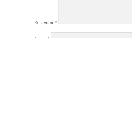
Komentar
*
Nama
*
Email
*
Situs Web
Simpan nama, email, dan situs web saya pad