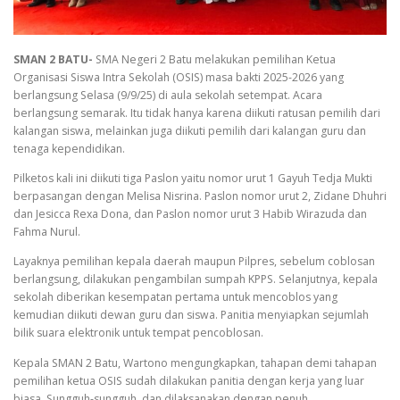
SMAN 2 BATU-
SMA Negeri 2 Batu melakukan pemilihan Ketua
Organisasi Siswa Intra Sekolah (OSIS) masa bakti 2025-2026 yang
berlangsung Selasa (9/9/25) di aula sekolah setempat. Acara
berlangsung semarak. Itu tidak hanya karena diikuti ratusan pemilih dari
kalangan siswa, melainkan juga diikuti pemilih dari kalangan guru dan
tenaga kependidikan.
Pilketos kali ini diikuti tiga Paslon yaitu nomor urut 1 Gayuh Tedja Mukti
berpasangan dengan Melisa Nisrina. Paslon nomor urut 2, Zidane Dhuhri
dan Jesicca Rexa Dona, dan Paslon nomor urut 3 Habib Wirazuda dan
Fahma Nurul.
Layaknya pemilihan kepala daerah maupun Pilpres, sebelum coblosan
berlangsung, dilakukan pengambilan sumpah KPPS. Selanjutnya, kepala
sekolah diberikan kesempatan pertama untuk mencoblos yang
kemudian diikuti dewan guru dan siswa. Panitia menyiapkan sejumlah
bilik suara elektronik untuk tempat pencoblosan.
Kepala SMAN 2 Batu, Wartono mengungkapkan, tahapan demi tahapan
pemilihan ketua OSIS sudah dilakukan panitia dengan kerja yang luar
biasa. Sungguh-sungguh, dan dilaksanakan dengan penuh