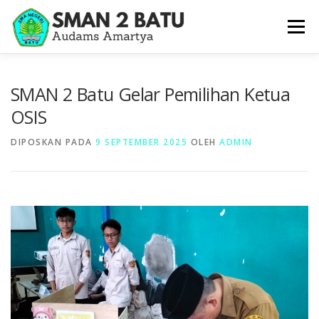
Lompat
ke
Menu
konten
BERANDA
PROFIL
SARPRAS
HUMAS
SMAN 2 Batu Gelar Pemilihan Ketua
OSIS
KESISWAAAN
KURIKULUM
GALERI
DIPOSKAN PADA
9 SEPTEMBER 2025
OLEH
ADMIN