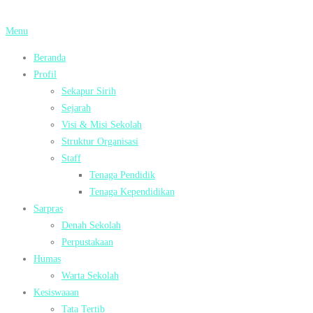
Lompat
ke
Menu
konten
Beranda
Profil
Sekapur Sirih
Sejarah
Visi & Misi Sekolah
Struktur Organisasi
Staff
Tenaga Pendidik
Tenaga Kependidikan
Sarpras
Denah Sekolah
Perpustakaan
Humas
Warta Sekolah
Kesiswaaan
Tata Tertib