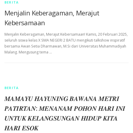
BERITA
Menjalin Keberagaman, Merajut
Kebersamaan
Menjalin Keberagaman, Merajut Kebersamaan! Kamis, 20 Februari 2025,
seluruh siswa kelas X SMA NEGERI 2 BATU mengikuti talkshow inspiratif
bersama Awan Setia Dharmawan, M.Si dari Universitas Muhammadiyah
Malang. Mengusung tema …
BERITA
𝑴𝑨𝑴𝑨𝒀𝑼 𝑯𝑨𝒀𝑼𝑵𝑰𝑵𝑮 𝑩𝑨𝑾𝑨𝑵𝑨 𝑴𝑬𝑻𝑹𝑰
𝑷𝑨𝑻𝑰𝑹𝑻𝑨𝑵: 𝑴𝑬𝑵𝑨𝑵𝑨𝑴 𝑷𝑶𝑯𝑶𝑵 𝑯𝑨𝑹𝑰 𝑰𝑵𝑰
𝑼𝑵𝑻𝑼𝑲 𝑲𝑬𝑳𝑨𝑵𝑮𝑺𝑼𝑵𝑮𝑨𝑵 𝑯𝑰𝑫𝑼𝑷 𝑲𝑰𝑻𝑨
𝑯𝑨𝑹𝑰 𝑬𝑺𝑶𝑲