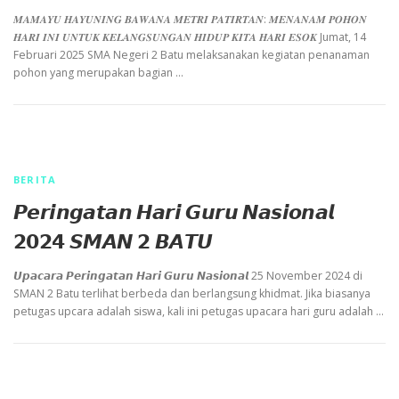
𝑴𝑨𝑴𝑨𝒀𝑼 𝑯𝑨𝒀𝑼𝑵𝑰𝑵𝑮 𝑩𝑨𝑾𝑨𝑵𝑨 𝑴𝑬𝑻𝑹𝑰 𝑷𝑨𝑻𝑰𝑹𝑻𝑨𝑵: 𝑴𝑬𝑵𝑨𝑵𝑨𝑴 𝑷𝑶𝑯𝑶𝑵
𝑯𝑨𝑹𝑰 𝑰𝑵𝑰 𝑼𝑵𝑻𝑼𝑲 𝑲𝑬𝑳𝑨𝑵𝑮𝑺𝑼𝑵𝑮𝑨𝑵 𝑯𝑰𝑫𝑼𝑷 𝑲𝑰𝑻𝑨 𝑯𝑨𝑹𝑰 𝑬𝑺𝑶𝑲 Jumat, 14
Februari 2025 SMA Negeri 2 Batu melaksanakan kegiatan penanaman
pohon yang merupakan bagian …
BERITA
𝙋𝙚𝙧𝙞𝙣𝙜𝙖𝙩𝙖𝙣 𝙃𝙖𝙧𝙞 𝙂𝙪𝙧𝙪 𝙉𝙖𝙨𝙞𝙤𝙣𝙖𝙡
𝟮𝟬𝟮𝟰 𝙎𝙈𝘼𝙉 𝟮 𝘽𝘼𝙏𝙐
𝙐𝙥𝙖𝙘𝙖𝙧𝙖 𝙋𝙚𝙧𝙞𝙣𝙜𝙖𝙩𝙖𝙣 𝙃𝙖𝙧𝙞 𝙂𝙪𝙧𝙪 𝙉𝙖𝙨𝙞𝙤𝙣𝙖𝙡 25 November 2024 di
SMAN 2 Batu terlihat berbeda dan berlangsung khidmat. Jika biasanya
petugas upcara adalah siswa, kali ini petugas upacara hari guru adalah …