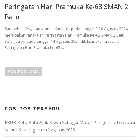
Peringatan Hari Pramuka Ke-63 SMAN 2
Batu
Sarasehan Kegiatan Kemah Karakter pada tanggal 9-10 Agustus 2024
merupakan rangkaian Peringatan Hari Pramuka Ke-63 SMAN 2 Batu.
Selanjutnya pada tanggal 14 Agustus 2024 dilaksanakan upacara
Peringatan Hari Pramuka Ke-63 …
N
a
POS-POS LAMA
v
i
g
a
POS-POS TERBARU
s
i
FKUB Kota Batu Ajak Siswa Sebagai Motor Penggerak Toleransi
p
dalam Keberagaman
1 Agustus 2026
o