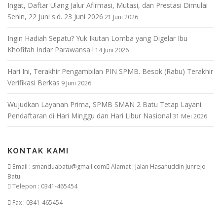
s
Ingat, Daftar Ulang Jalur Afirmasi, Mutasi, dan Prestasi Dimulai
Senin, 22 Juni s.d. 23 Juni 2026
21 Juni 2026
Ingin Hadiah Sepatu? Yuk Ikutan Lomba yang Digelar Ibu
Khofifah Indar Parawansa !
14 Juni 2026
Hari Ini, Terakhir Pengambilan PIN SPMB. Besok (Rabu) Terakhir
Verifikasi Berkas
9 Juni 2026
Wujudkan Layanan Prima, SPMB SMAN 2 Batu Tetap Layani
Pendaftaran di Hari Minggu dan Hari Libur Nasional
31 Mei 2026
KONTAK KAMI
Email : smanduabatu@gmail.com
Alamat : Jalan Hasanuddin Junrejo
Batu
Telepon : 0341-465454
Fax : 0341-465454