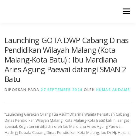
Lompat
ke
Menu
konten
BERANDA
PROFIL
SARPRAS
HUMAS
Launching GOTA DWP Cabang Dinas
Pendidikan Wilayah Malang (Kota
Malang-Kota Batu) : Ibu Mardiana
KESISWAAAN
KURIKULUM
GALERI
Aries Agung Paewai datangi SMAN 2
Batu
DIPOSKAN PADA
27 SEPTEMBER 2024
OLEH
HUMAS AUDAMS
“Launching Gerakan Orang Tua Asuh” Dharma Wanita Persatuan Cabang
Dinas Pendidikan Wilayah Malang (Kota Malang-Kota Batu) kali ini sangat
spesial. Kegiatan ini dihadiri oleh Ibu Mardiana Aries Agung Paewai.
Hadir jg Kepala Cabang Dinas Pendidikan Kota Malang, Ibu Dr.Hj. Hastini