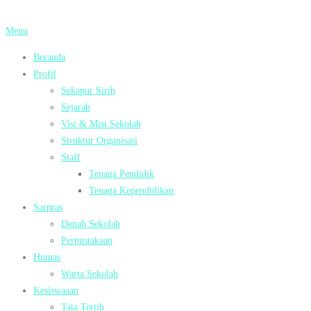
Lompat
ke
Menu
konten
Beranda
Profil
Sekapur Sirih
Sejarah
Visi & Misi Sekolah
Struktur Organisasi
Staff
Tenaga Pendidik
Tenaga Kependidikan
Sarpras
Denah Sekolah
Perpustakaan
Humas
Warta Sekolah
Kesiswaaan
Tata Tertib