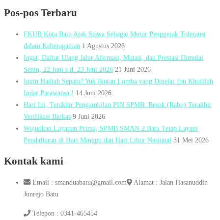
Pos-pos Terbaru
FKUB Kota Batu Ajak Siswa Sebagai Motor Penggerak Toleransi
dalam Keberagaman
1 Agustus 2026
Ingat, Daftar Ulang Jalur Afirmasi, Mutasi, dan Prestasi Dimulai
Senin, 22 Juni s.d. 23 Juni 2026
21 Juni 2026
Ingin Hadiah Sepatu? Yuk Ikutan Lomba yang Digelar Ibu Khofifah
Indar Parawansa !
14 Juni 2026
Hari Ini, Terakhir Pengambilan PIN SPMB. Besok (Rabu) Terakhir
Verifikasi Berkas
9 Juni 2026
Wujudkan Layanan Prima, SPMB SMAN 2 Batu Tetap Layani
Pendaftaran di Hari Minggu dan Hari Libur Nasional
31 Mei 2026
Kontak kami
Email : smanduabatu@gmail.com
Alamat : Jalan Hasanuddin
Junrejo Batu
Telepon : 0341-465454